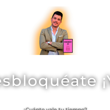
sbloquéate ¡
¿Cuánto vale tu tiempo?