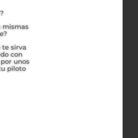
s?
as mismas
te?
te sirva
rdo con
 por unos
u piloto