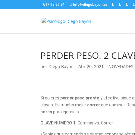
617 98 97 91
info@diegobayon.es
PERDER PESO. 2 CLAV
por
Diego Bayón
|
Abr 20, 2021
|
NOVEDADES
Si quieres
perder peso pronto
y efectiva sigue 
claves. Es mucho mejor
correr
que caminar. Res
horas
para ejercicio.
CLAVE NÚMERO 1:
Caminar vs. Correr
¿Sabías que corriendo se gastan exponencialm