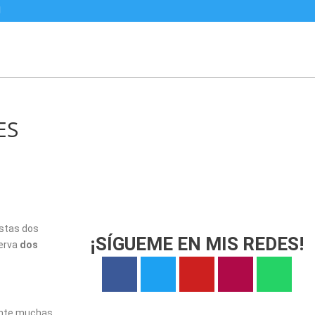
ES
estas dos
¡SÍGUEME EN MIS REDES!
erva
dos
ente muchas