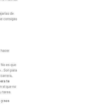
ajarías de
que consigas
 hacer
?
No es que
o… Son para
 carrera,
era te
n el que no
u tarea.
 y nos