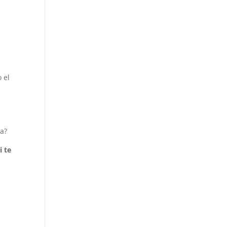
 el
sa?
i te